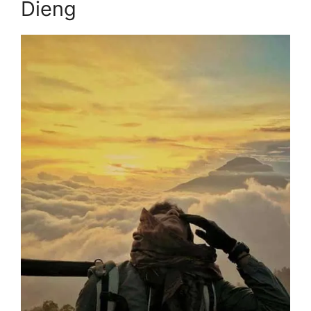
Dieng