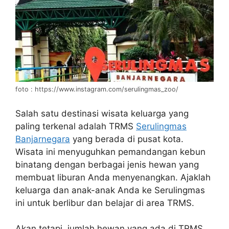
foto : https://www.instagram.com/serulingmas_zoo/
Salah satu destinasi wisata keluarga yang
paling terkenal adalah TRMS
Serulingmas
Banjarnegara
yang berada di pusat kota.
Wisata ini menyuguhkan pemandangan kebun
binatang dengan berbagai jenis hewan yang
membuat liburan Anda menyenangkan. Ajaklah
keluarga dan anak-anak Anda ke Serulingmas
ini untuk berlibur dan belajar di area TRMS.
Akan tetapi, jumlah hewan yang ada di TRMS