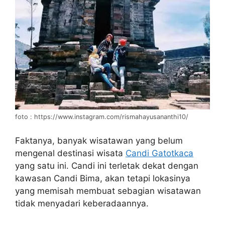
foto : https://www.instagram.com/rismahayusananthi10/
Faktanya, banyak wisatawan yang belum
mengenal destinasi wisata
Candi Gatotkaca
yang satu ini. Candi ini terletak dekat dengan
kawasan Candi Bima, akan tetapi lokasinya
yang memisah membuat sebagian wisatawan
tidak menyadari keberadaannya.