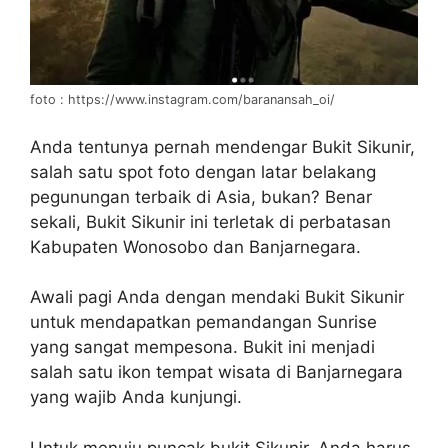
foto : https://www.instagram.com/baranansah_oi/
Anda tentunya pernah mendengar Bukit Sikunir,
salah satu spot foto dengan latar belakang
pegunungan terbaik di Asia, bukan? Benar
sekali, Bukit Sikunir ini terletak di perbatasan
Kabupaten Wonosobo dan Banjarnegara.
Awali pagi Anda dengan mendaki Bukit Sikunir
untuk mendapatkan pemandangan Sunrise
yang sangat mempesona. Bukit ini menjadi
salah satu ikon tempat wisata di Banjarnegara
yang wajib Anda kunjungi.
Untuk menuju puncak bukit Sikunir, Anda harus