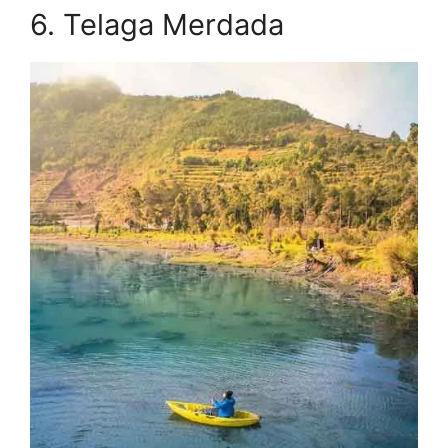
6. Telaga Merdada