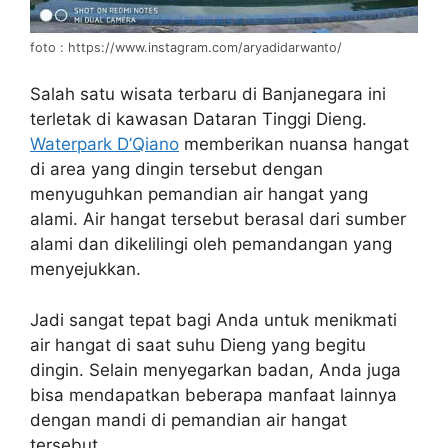
foto : https://www.instagram.com/aryadidarwanto/
Salah satu wisata terbaru di Banjanegara ini
terletak di kawasan Dataran Tinggi Dieng.
Waterpark D’Qiano
memberikan nuansa hangat
di area yang dingin tersebut dengan
menyuguhkan pemandian air hangat yang
alami. Air hangat tersebut berasal dari sumber
alami dan dikelilingi oleh pemandangan yang
menyejukkan.
Jadi sangat tepat bagi Anda untuk menikmati
air hangat di saat suhu Dieng yang begitu
dingin. Selain menyegarkan badan, Anda juga
bisa mendapatkan beberapa manfaat lainnya
dengan mandi di pemandian air hangat
tersebut.