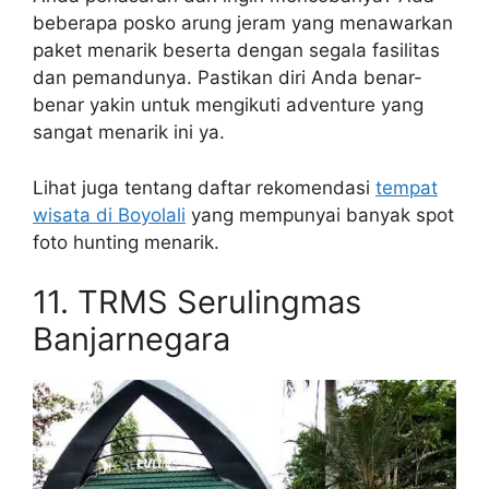
beberapa posko arung jeram yang menawarkan
paket menarik beserta dengan segala fasilitas
dan pemandunya. Pastikan diri Anda benar-
benar yakin untuk mengikuti adventure yang
sangat menarik ini ya.
Lihat juga tentang daftar rekomendasi
tempat
wisata di Boyolali
yang mempunyai banyak spot
foto hunting menarik.
11. TRMS Serulingmas
Banjarnegara