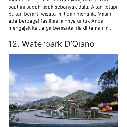
saat ini sudah tidak sebanyak dulu. Akan tetapi
bukan berarti wisata ini tidak menarik. Masih
ada berbagai fasilitas lainnya untuk Anda
mengajak keluarga bersantai ria di taman ini.
12. Waterpark D’Qiano